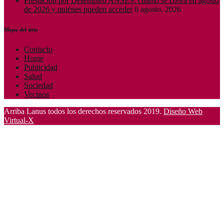
Prestación por Desempleo ANSES: cuánto se cobra en agosto
de 2026 y quiénes pueden acceder
6 agosto, 2026
Mapa del sitio
Contacto
Home
Publicidad
Salud
Sociedad
Vecinos
Arriba Lanus todos los derechos reservados 2019.
Diseño Web
Virtual-X