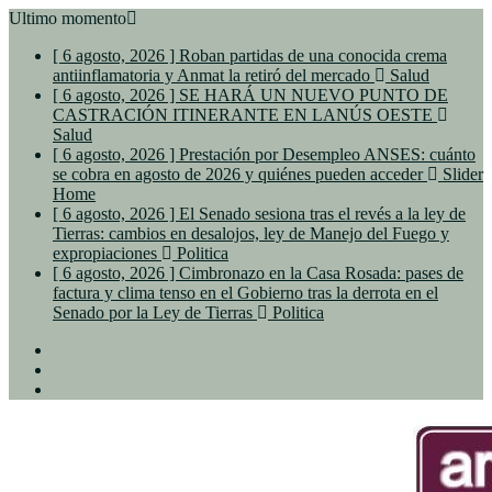
Ultimo momento
[ 6 agosto, 2026 ]
Roban partidas de una conocida crema
antiinflamatoria y Anmat la retiró del mercado
Salud
[ 6 agosto, 2026 ]
SE HARÁ UN NUEVO PUNTO DE
CASTRACIÓN ITINERANTE EN LANÚS OESTE
Salud
[ 6 agosto, 2026 ]
Prestación por Desempleo ANSES: cuánto
se cobra en agosto de 2026 y quiénes pueden acceder
Slider
Home
[ 6 agosto, 2026 ]
El Senado sesiona tras el revés a la ley de
Tierras: cambios en desalojos, ley de Manejo del Fuego y
expropiaciones
Politica
[ 6 agosto, 2026 ]
Cimbronazo en la Casa Rosada: pases de
factura y clima tenso en el Gobierno tras la derrota en el
Senado por la Ley de Tierras
Politica
Facebook
Twitter
Youtube