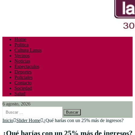
Home
Politica
Cultura Lanus
Vecinos
Noticias
Espectaculos
Deportes
Policiales
Contacto
Sociedad
Salud
6 agosto, 2026
Buscar:
Inicio
Slider Home
¿Qué harías con un 25% más de ingresos?
¿Qué harías con un 25% más de ingresos?