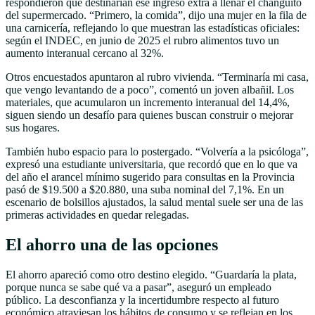
respondieron que destinarían ese ingreso extra a llenar el changuito
del supermercado. “Primero, la comida”, dijo una mujer en la fila de
una carnicería, reflejando lo que muestran las estadísticas oficiales:
según el INDEC, en junio de 2025 el rubro alimentos tuvo un
aumento interanual cercano al 32%.
Otros encuestados apuntaron al rubro vivienda. “Terminaría mi casa,
que vengo levantando de a poco”, comentó un joven albañil. Los
materiales, que acumularon un incremento interanual del 14,4%,
siguen siendo un desafío para quienes buscan construir o mejorar
sus hogares.
También hubo espacio para lo postergado. “Volvería a la psicóloga”,
expresó una estudiante universitaria, que recordó que en lo que va
del año el arancel mínimo sugerido para consultas en la Provincia
pasó de $19.500 a $20.880, una suba nominal del 7,1%. En un
escenario de bolsillos ajustados, la salud mental suele ser una de las
primeras actividades en quedar relegadas.
El ahorro una de las opciones
El ahorro apareció como otro destino elegido. “Guardaría la plata,
porque nunca se sabe qué va a pasar”, aseguró un empleado
público. La desconfianza y la incertidumbre respecto al futuro
económico atraviesan los hábitos de consumo y se reflejan en los