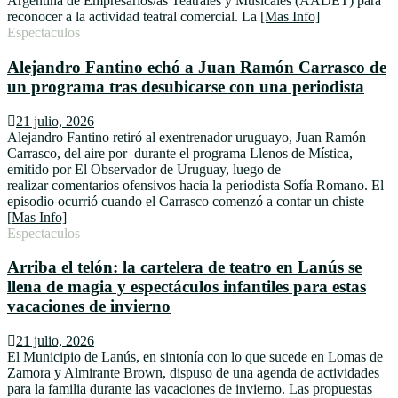
Argentina de Empresarios/as Teatrales y Musicales (AADET) para
reconocer a la actividad teatral comercial. La
[Mas Info]
Espectaculos
Alejandro Fantino echó a Juan Ramón Carrasco de
un programa tras desubicarse con una periodista
21 julio, 2026
Alejandro Fantino retiró al exentrenador uruguayo, Juan Ramón
Carrasco, del aire por durante el programa Llenos de Mística,
emitido por El Observador de Uruguay, luego de
realizar comentarios ofensivos hacia la periodista Sofía Romano. El
episodio ocurrió cuando el Carrasco comenzó a contar un chiste
[Mas Info]
Espectaculos
Arriba el telón: la cartelera de teatro en Lanús se
llena de magia y espectáculos infantiles para estas
vacaciones de invierno
21 julio, 2026
El Municipio de Lanús, en sintonía con lo que sucede en Lomas de
Zamora y Almirante Brown, dispuso de una agenda de actividades
para la familia durante las vacaciones de invierno. Las propuestas