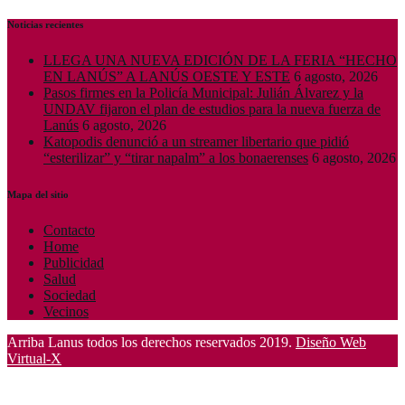
Noticias recientes
LLEGA UNA NUEVA EDICIÓN DE LA FERIA “HECHO
EN LANÚS” A LANÚS OESTE Y ESTE
6 agosto, 2026
Pasos firmes en la Policía Municipal: Julián Álvarez y la
UNDAV fijaron el plan de estudios para la nueva fuerza de
Lanús
6 agosto, 2026
Katopodis denunció a un streamer libertario que pidió
“esterilizar” y “tirar napalm” a los bonaerenses
6 agosto, 2026
Mapa del sitio
Contacto
Home
Publicidad
Salud
Sociedad
Vecinos
Arriba Lanus todos los derechos reservados 2019.
Diseño Web
Virtual-X