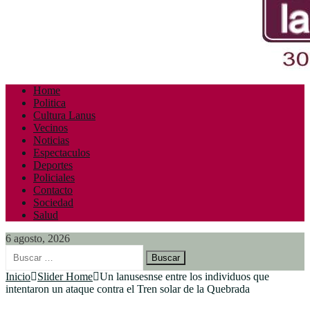
Home
Politica
Cultura Lanus
Vecinos
Noticias
Espectaculos
Deportes
Policiales
Contacto
Sociedad
Salud
6 agosto, 2026
Buscar:
Inicio
Slider Home
Un lanusesnse entre los individuos que
intentaron un ataque contra el Tren solar de la Quebrada