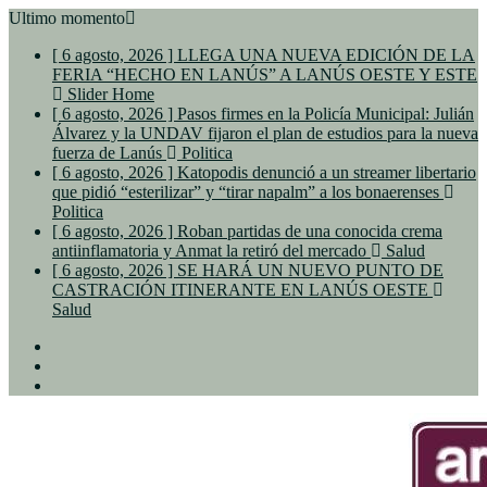
Ultimo momento
[ 6 agosto, 2026 ]
LLEGA UNA NUEVA EDICIÓN DE LA
FERIA “HECHO EN LANÚS” A LANÚS OESTE Y ESTE
Slider Home
[ 6 agosto, 2026 ]
Pasos firmes en la Policía Municipal: Julián
Álvarez y la UNDAV fijaron el plan de estudios para la nueva
fuerza de Lanús
Politica
[ 6 agosto, 2026 ]
Katopodis denunció a un streamer libertario
que pidió “esterilizar” y “tirar napalm” a los bonaerenses
Politica
[ 6 agosto, 2026 ]
Roban partidas de una conocida crema
antiinflamatoria y Anmat la retiró del mercado
Salud
[ 6 agosto, 2026 ]
SE HARÁ UN NUEVO PUNTO DE
CASTRACIÓN ITINERANTE EN LANÚS OESTE
Salud
Facebook
Twitter
Youtube